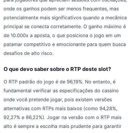
onde os ganhos podem ser menos frequentes, mas
potencialmente mais significativos quando a mecânica
principal se conecta corretamente. O ganho máximo é
de 10.000x a aposta, o que posiciona o jogo em um
patamar competitivo e emocionante para quem busca
desafios de alto risco.
O que devo saber sobre o RTP deste slot?
O RTP padrão do jogo é de 96,19%. No entanto, é
fundamental verificar as especificações do cassino
onde você pretende jogar, pois existem versões
alternativas com RTPs mais baixos (como 94,28%,
92,27% e 86,22%). Jogar na versão com o RTP mais
alto é sempre a escolha mais prudente para garantir