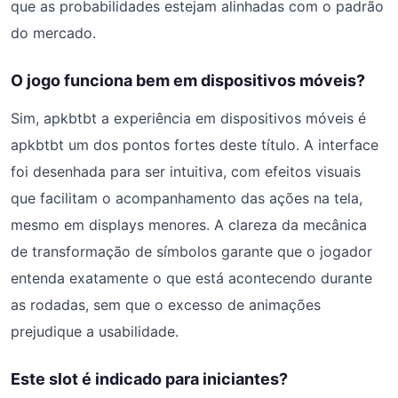
que as probabilidades estejam alinhadas com o padrão
do mercado.
O jogo funciona bem em dispositivos móveis?
Sim, apkbtbt a experiência em dispositivos móveis é
apkbtbt um dos pontos fortes deste título. A interface
foi desenhada para ser intuitiva, com efeitos visuais
que facilitam o acompanhamento das ações na tela,
mesmo em displays menores. A clareza da mecânica
de transformação de símbolos garante que o jogador
entenda exatamente o que está acontecendo durante
as rodadas, sem que o excesso de animações
prejudique a usabilidade.
Este slot é indicado para iniciantes?