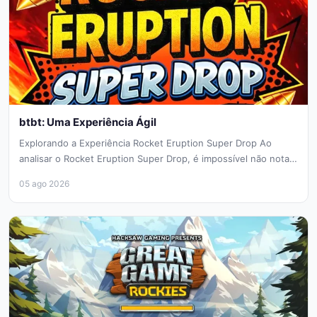
btbt: Uma Experiência Ágil
Explorando a Experiência Rocket Eruption Super Drop Ao
analisar o Rocket Eruption Super Drop, é impossível não notar
como ele...
05 ago 2026