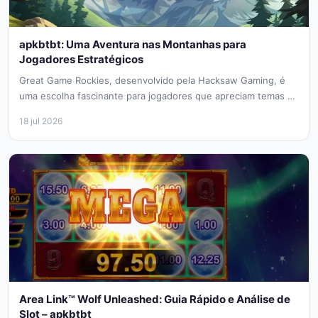
apkbtbt: Uma Aventura nas Montanhas para
Jogadores Estratégicos
Great Game Rockies, desenvolvido pela Hacksaw Gaming, é
uma escolha fascinante para jogadores que apreciam temas de
natureza e exploração...
18 jul 2026
Area Link™ Wolf Unleashed: Guia Rápido e Análise de
Slot – apkbtbt