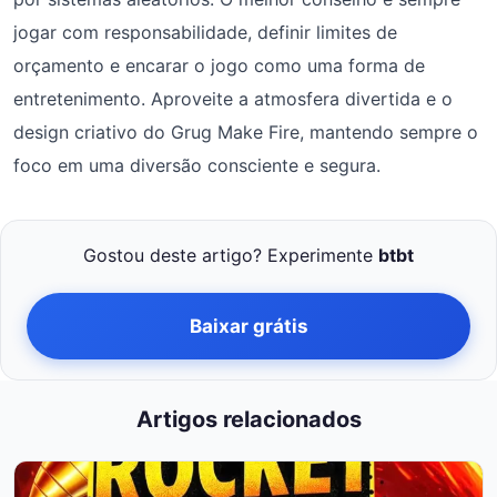
jogar com responsabilidade, definir limites de
orçamento e encarar o jogo como uma forma de
entretenimento. Aproveite a atmosfera divertida e o
design criativo do Grug Make Fire, mantendo sempre o
foco em uma diversão consciente e segura.
Gostou deste artigo? Experimente
btbt
Baixar grátis
Artigos relacionados