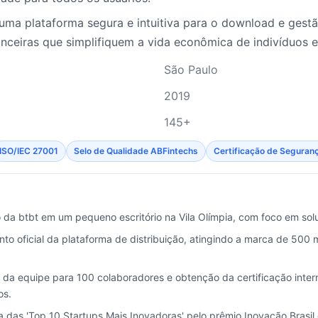
uma plataforma segura e intuitiva para o download e gest
anceiras que simplifiquem a vida econômica de indivíduos 
São Paulo
2019
145+
ISO/IEC 27001
Selo de Qualidade ABFintechs
Certificação de Seguranç
da btbt em um pequeno escritório na Vila Olímpia, com foco em solu
to oficial da plataforma de distribuição, atingindo a marca de 500 
da equipe para 100 colaboradores e obtenção da certificação inter
os.
a das 'Top 10 Startups Mais Inovadoras' pelo prêmio Inovação Brasil