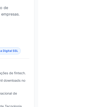
ão de
e empresas.
a Digital SSL
ções de fintech.
mil downloads no
nacional de
 de Tecnologia.