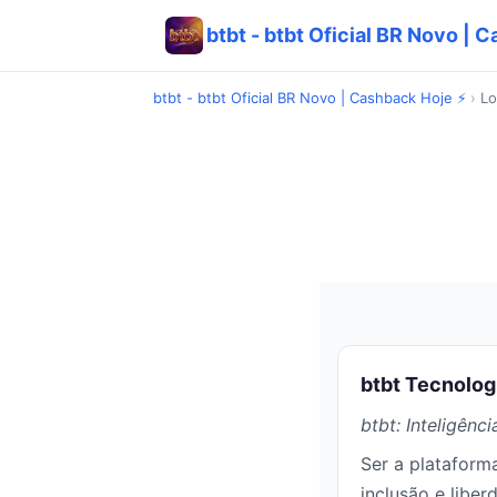
btbt - btbt Oficial BR Novo | 
btbt - btbt Oficial BR Novo | Cashback Hoje ⚡
›
Lo
btbt Tecnologi
btbt: Inteligênc
Ser a plataforma
inclusão e liber