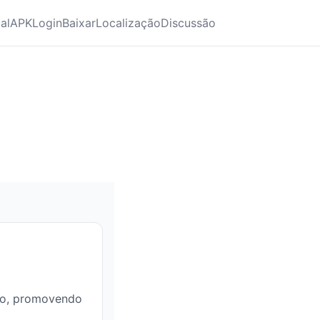
ial
APK
Login
Baixar
Localização
Discussão
eiro, promovendo