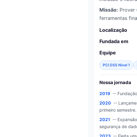
Missão:
Prover 
ferramentas fin
Localização
Fundada em
Equipe
PCI DSS Nível 1
Nossa jornada
2019
-- Fundação 
2020
-- Lançamen
primeiro semestre.
2021
-- Expansão 
segurança de dad
2023
-- Eleita um