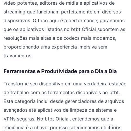
vídeo potentes, editores de mídia e aplicativos de
streaming que funcionam perfeitamente em diversos
dispositivos. O foco aqui é a performance; garantimos
que os aplicativos listados no btbt Oficial suportem as
resoluções mais altas e os codecs mais modernos,
proporcionando uma experiência imersiva sem
travamentos.
Ferramentas e Produtividade para o Dia a Dia
Transforme seu dispositivo em uma verdadeira estação
de trabalho com as ferramentas disponíveis no btbt.
Esta categoria inclui desde gerenciadores de arquivos
avançados até aplicativos de limpeza de sistema e
VPNs seguras. No btbt Oficial, entendemos que a
eficiência é a chave, por isso selecionamos utilitários