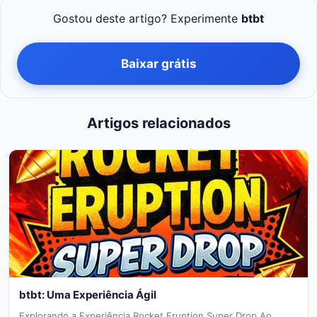
Gostou deste artigo? Experimente
btbt
Baixar grátis
Artigos relacionados
btbt: Uma Experiência Ágil
Explorando a Experiência Rocket Eruption Super Drop Ao