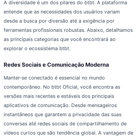
A diversidade é um dos pilares do btbt. A plataforma
entende que as necessidades dos usuários variam
desde a busca por diversão até a exigência por
ferramentas profissionais robustas. Abaixo, detalhamos
as principais categorias que você encontrará ao
explorar o ecossistema btbt.
Redes Sociais e Comunicação Moderna
Manter-se conectado é essencial no mundo
contemporâneo. No btbt Oficial, você encontra as
versões mais recentes e estáveis dos principais
aplicativos de comunicação. Desde mensageiros
instantâneos que garantem a privacidade das suas
conversas até redes sociais de compartilhamento de
vídeos curtos que são tendência global. A vantagem de