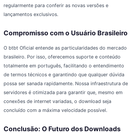
regularmente para conferir as novas versões e
lançamentos exclusivos.
Compromisso com o Usuário Brasileiro
O btbt Oficial entende as particularidades do mercado
brasileiro. Por isso, oferecemos suporte e conteúdo
totalmente em português, facilitando o entendimento
de termos técnicos e garantindo que qualquer dúvida
possa ser sanada rapidamente. Nossa infraestrutura de
servidores é otimizada para garantir que, mesmo em
conexões de internet variadas, o download seja
concluído com a máxima velocidade possível.
Conclusão: O Futuro dos Downloads