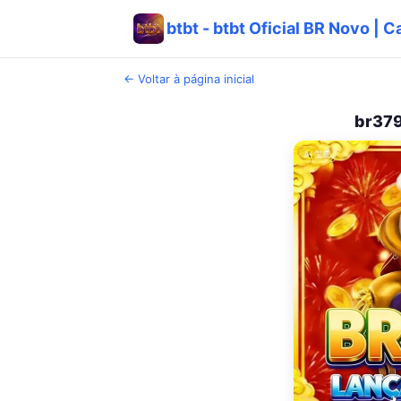
btbt - btbt Oficial BR Novo | 
← Voltar à página inicial
br379