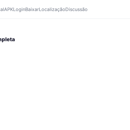
ial
APK
Login
Baixar
Localização
Discussão
mpleta