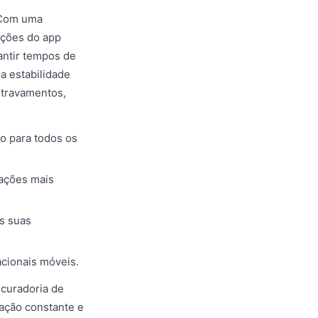
. Com uma
seções do app
antir tempos de
a estabilidade
 travamentos,
o para todos os
zações mais
as suas
cionais móveis.
curadoria de
ação constante e