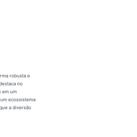
orma robusta e
 destaca no
is em um
a um ecossistema
 que a diversão