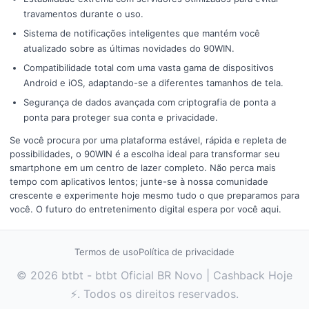
travamentos durante o uso.
Sistema de notificações inteligentes que mantém você
atualizado sobre as últimas novidades do 90WIN.
Compatibilidade total com uma vasta gama de dispositivos
Android e iOS, adaptando-se a diferentes tamanhos de tela.
Segurança de dados avançada com criptografia de ponta a
ponta para proteger sua conta e privacidade.
Se você procura por uma plataforma estável, rápida e repleta de
possibilidades, o 90WIN é a escolha ideal para transformar seu
smartphone em um centro de lazer completo. Não perca mais
tempo com aplicativos lentos; junte-se à nossa comunidade
crescente e experimente hoje mesmo tudo o que preparamos para
você. O futuro do entretenimento digital espera por você aqui.
Termos de uso
Política de privacidade
© 2026 btbt - btbt Oficial BR Novo | Cashback Hoje
⚡. Todos os direitos reservados.