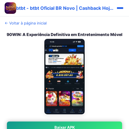
btbt - btbt Oficial BR Novo | Cashback Hoje ⚡
← Voltar à página inicial
90WIN: A Experiência Definitiva em Entretenimento Móvel
Baixar APK