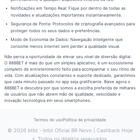
Notificações em Tempo Real: Fique por dentro de todas as
novidades e atualizações importantes instantaneamente.
Segurança de Ponta: Protocolos de criptografia avançados para
proteger todos os seus dados e preferências.
Modo de Economia de Dados: Navegação inteligente que
consome menos internet sem perder a qualidade visual.
Não perca a oportunidade de elevar seu nível de diversão digital.
O 888BET é mais do que um simples aplicativo; é um ecossistema
completo de entretenimento feito para acompanhar o seu ritmo de
vida. Com atualizações constantes e suporte dedicado, garantimos
que cada minuto passado no app seja gratificante. Baixe agora o
888BET e descubra por que somos a escolha preferida de milhares
de usuários que não abrem mão de qualidade, velocidade e
inovação tecnológica em seus smartphones.
Termos de uso
Política de privacidade
© 2026 btbt - btbt Oficial BR Novo | Cashback Hoje
⚡. Todos os direitos reservados.