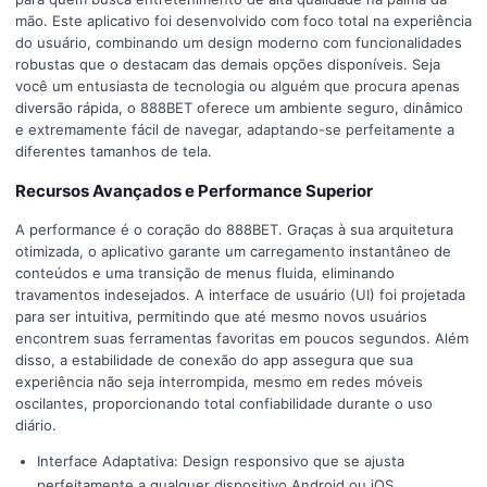
mão. Este aplicativo foi desenvolvido com foco total na experiência
do usuário, combinando um design moderno com funcionalidades
robustas que o destacam das demais opções disponíveis. Seja
você um entusiasta de tecnologia ou alguém que procura apenas
diversão rápida, o 888BET oferece um ambiente seguro, dinâmico
e extremamente fácil de navegar, adaptando-se perfeitamente a
diferentes tamanhos de tela.
Recursos Avançados e Performance Superior
A performance é o coração do 888BET. Graças à sua arquitetura
otimizada, o aplicativo garante um carregamento instantâneo de
conteúdos e uma transição de menus fluida, eliminando
travamentos indesejados. A interface de usuário (UI) foi projetada
para ser intuitiva, permitindo que até mesmo novos usuários
encontrem suas ferramentas favoritas em poucos segundos. Além
disso, a estabilidade de conexão do app assegura que sua
experiência não seja interrompida, mesmo em redes móveis
oscilantes, proporcionando total confiabilidade durante o uso
diário.
Interface Adaptativa: Design responsivo que se ajusta
perfeitamente a qualquer dispositivo Android ou iOS.