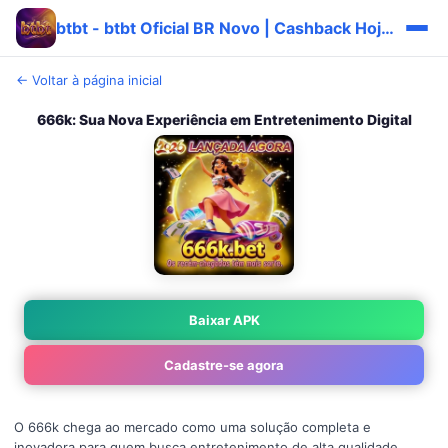
btbt - btbt Oficial BR Novo | Cashback Hoje ⚡
← Voltar à página inicial
666k: Sua Nova Experiência em Entretenimento Digital
Baixar APK
Cadastre-se agora
O 666k chega ao mercado como uma solução completa e
inovadora para quem busca entretenimento de alta qualidade